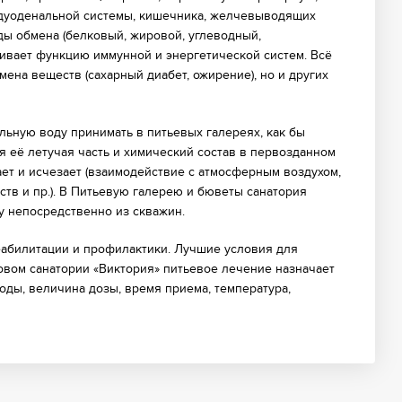
одуоденальной системы, кишечника, желчевыводящих
ды обмена (белковый, жировой, углеводный,
чивает функцию иммунной и энергетической систем. Всё
ена веществ (сахарный диабет, ожирение), но и других
ную воду принимать в питьевых галереях, как бы
я её летучая часть и химический состав в первозданном
ет и исчезает (взаимодействие с атмосферным воздухом,
ств и пр.). В Питьевую галерею и бюветы санатория
у непосредственно из скважин.
абилитации и профилактики. Лучшие условия для
овом санатории «Виктория» питьевое лечение назначает
ды, величина дозы, время приема, температура,