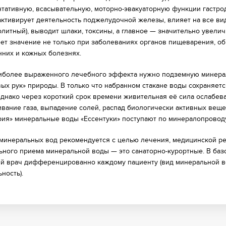
тативную, всасывательную, моторно-эвакуаторную функции гастр
 активирует деятельность поджелудочной железы, влияет на все ви
олитный), выводит шлаки, токсины, а главное — значительно увели
еет значение не только при заболеваниях органов пищеварения, обм
нних и кожных болезнях.
иболее выраженного лечебного эффекта нужно подземную минераль
вых рук» природы. В только что набранном стакане воды сохраняетс
Однако через короткий срок времени живительная её сила ослабева
ивание газа, выпадение солей, распад биологически активных веще
рия» минеральные воды «Ессентуки» поступают по минералопровод
минеральных вод рекомендуется с целью лечения, медицинской ре
ьного приема минеральной воды — это санаторно-курортные. В баз
й врач дифференцированно каждому пациенту (вид минеральной во
ность).