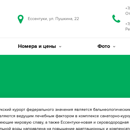
+7
От
Ессентуки, ул. Пушкина, 22
+7
Ре
Номера и цены
Фото
укский курорт федерального значения является бальнеологическ
вляются ведущим лечебным фактором в комплексе санаторно-курор
меющие мировую славу, а также Ессентуки-новая и сероводородная 
льной воды направлена на повышение адаптационных и компенсато