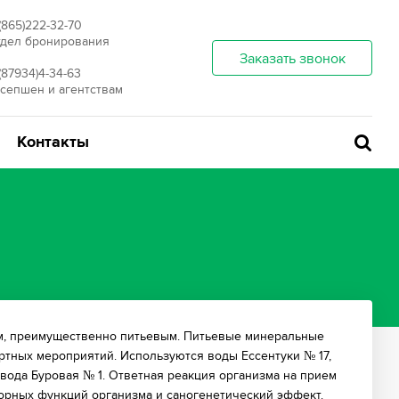
(865)222-32-70
дел бронирования
Заказать звонок
(87934)4-34-63
сепшен и агентствам
Контакты
им, преимущественно питьевым. Питьевые минеральные
тных мероприятий. Используются воды Ессентуки № 17,
вода Буровая № 1. Ответная реакция организма на прием
рных функций организма и саногенетический эффект.