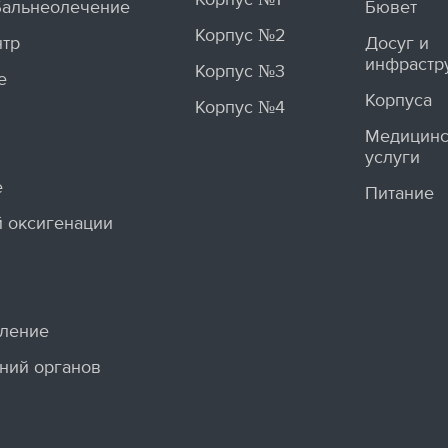
Бальнеолечение
Бювет
Корпус №2
нтр
Досуг и
инфрастр
Корпус №3
е
Корпуса
Корпус №4
Медицинс
услуги
е
Питание
 оксигенации
еление
ний органов