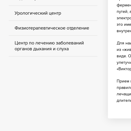
фермен
путей,
Урологический центр
электр
это им
Физиотерапевтическое отделение
внутре
Центр по лечению заболеваний
Для на
органов дыхания и слуха
из «жи
виде. 
улетуч
«Викто
Прием 
правил
лечащи
длитель