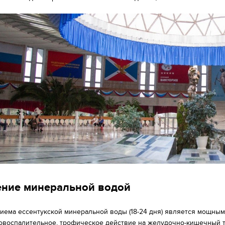
ение минеральной водой
риема ессентукской минеральной воды (18-24 дня) является мощны
овоспалительное, трофическое действие на желудочно-кишечный т